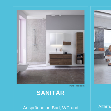
Foto:
Geberit
SANITÄR
Altern
Ansprüche an Bad, WC und