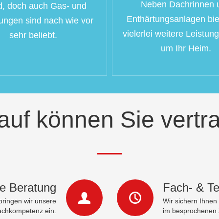
Neben Dachrinnen 
d, doch auch Gas- und
Enthärtungsanlagen bie
ungen sind nach wie vor
vielerlei weitere Leistun
sehr beliebt.
um Ihr Heim.
auf können Sie vertr
le Beratung
Fach- & T
bringen wir unsere
Wir sichern Ihnen
achkompetenz ein.
im besprochenen 