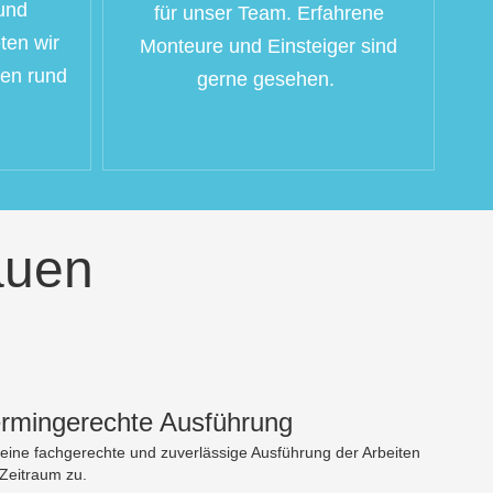
und
für unser Team. Erfahrene
ten wir
Monteure und Einsteiger sind
gen rund
gerne gesehen.
auen
ermingerechte Ausführung
 eine fachgerechte und zuverlässige Ausführung der Arbeiten
Zeitraum zu.