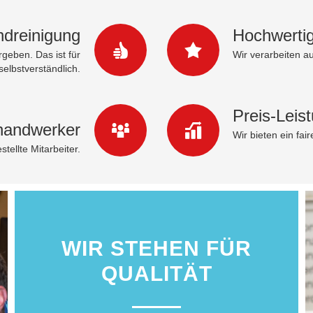
ndreinigung
Hochwerti
rgeben. Das ist für
Wir verarbeiten a
selbstverständlich.
Preis-Leis
hhandwerker
Wir bieten ein fai
tellte Mitarbeiter.
WIR STEHEN FÜR
QUALITÄT