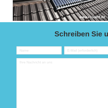
Schreiben Sie 
Full
Email
Name
Address