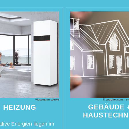
Viessmann Werke
©
vegefox.com – s
GEBÄUDE 
HEIZUNG
HAUSTECHN
ative Energien liegen im