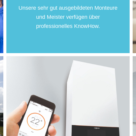
Unsere sehr gut ausgebildeten Monteure
und Meister verfügen über
professionelles KnowHow.