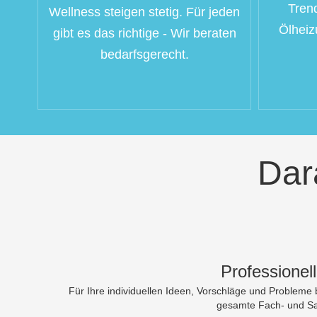
Tren
Wellness steigen stetig. Für jeden
Ölheiz
gibt es das richtige - Wir beraten
bedarfsgerecht.
Dar
Professionel
Für Ihre individuellen Ideen, Vorschläge und Probleme 
gesamte Fach- und S