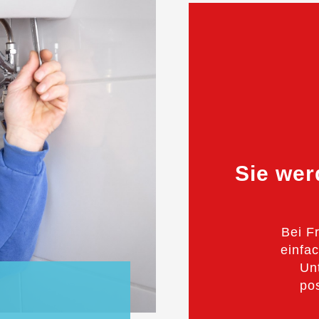
Sie wer
Bei F
einfac
Un
pos